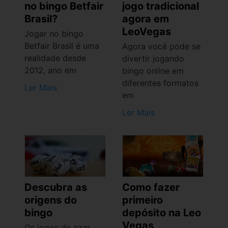
no bingo Betfair
jogo tradicional
Brasil?
agora em
LeoVegas
Jogar no bingo
Betfair Brasil é uma
Agora você pode se
realidade desde
divertir jogando
2012, ano em
bingo online em
diferentes formatos
Ler Mais
em
Ler Mais
Descubra as
Como fazer
origens do
primeiro
bingo
depósito na Leo
Vegas
Os jogos de azar