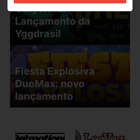
OnlyWins:
Lançamento da
Yggdrasil
Fiesta Explosiva
DuoMax: novo
lançamento