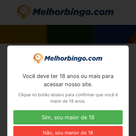
Saltar
al
contenido
Golden Fish Tank
Party: A Nova
Você deve ter 18 anos ou mais para
Sensação dos
acessar nosso site.
Cassinos Online no
Clique no botão abaixo para confirmar que você é
maior de 18 anos.
Brasil
Sim, sou maior de 18
Valley of the Dead
Não, sou menor de 18