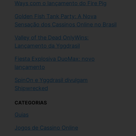
Ways com o lançamento do Fire Pig
Golden Fish Tank Party: A Nova
Sensação dos Cassinos Online no Brasil
Valley of the Dead OnlyWins:
Lançamento da Yggdrasil
Fiesta Explosiva DuoMax: novo
lançamento
SpinOn e Yggdrasil divulgam
Shipwrecked
CATEGORIAS
Guias
Jogos de Cassino Online