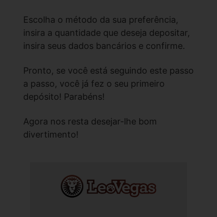
Escolha o método da sua preferência,
insira a quantidade que deseja depositar,
insira seus dados bancários e confirme.
Pronto, se você está seguindo este passo
a passo, você já fez o seu primeiro
depósito! Parabéns!
Agora nos resta desejar-lhe bom
divertimento!