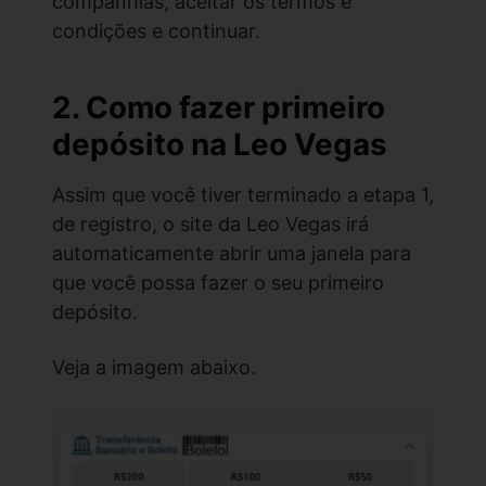
companhias, aceitar os termos e
condições e continuar.
2. Como fazer primeiro
depósito na Leo Vegas
Assim que você tiver terminado a etapa 1,
de registro, o site da Leo Vegas irá
automaticamente abrir uma janela para
que você possa fazer o seu primeiro
depósito.
Veja a imagem abaixo.