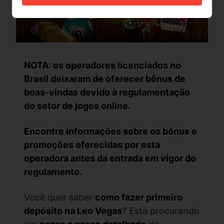
NOTA: os operadores licenciados no
Brasil deixaram de oferecer bônus de
boas-vindas devido à regulamentação
do setor de jogos online.
Encontre informações sobre os bônus e
promoções oferecidas por esta
operadora antes da entrada em vigor do
regulamento.
Você quer saber
como fazer primeiro
depósito na Leo Vegas
? Está procurando