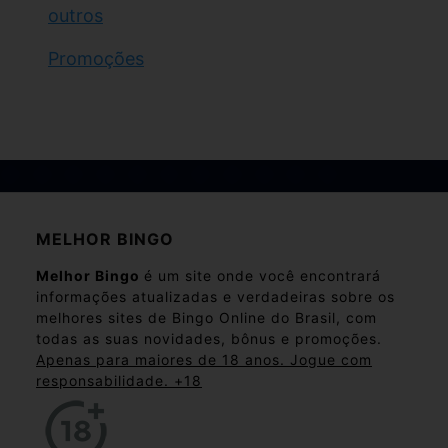
outros
Promoções
MELHOR BINGO
Melhor Bingo
é um site onde você encontrará
informações atualizadas e verdadeiras sobre os
melhores sites de Bingo Online do Brasil, com
todas as suas novidades, bônus e promoções.
Apenas para maiores de 18 anos. Jogue com
responsabilidade. +18