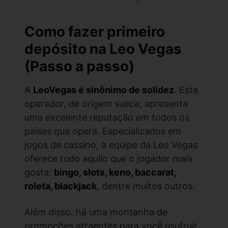
Como fazer primeiro
depósito na Leo Vegas
(Passo a passo)
A
LeoVegas é sinônimo de solidez
. Este
operador, de origem sueca, apresenta
uma excelente reputação em todos os
países que opera. Especializados em
jogos de cassino, a equipe da Leo Vegas
oferece tudo aquilo que o jogador mais
gosta:
bingo, slots, keno, baccarat,
roleta, blackjack
, dentre muitos outros.
Além disso, há uma montanha de
promoções atraentes para você usufruir,