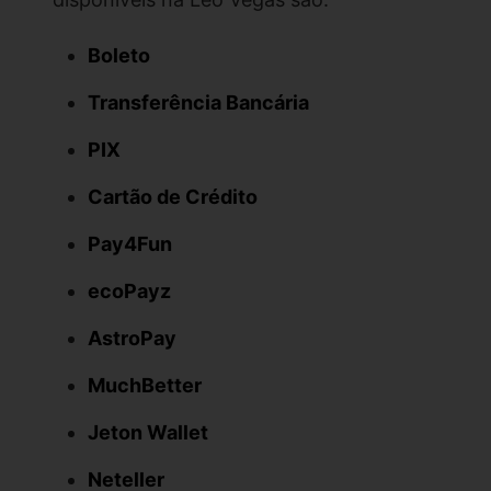
Boleto
Transferência Bancária
PIX
Cartão de Crédito
Pay4Fun
ecoPayz
AstroPay
MuchBetter
Jeton Wallet
Neteller