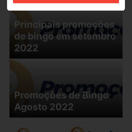
Principais promoções
de bingo em setembro
2022
Promoções de Bingo
Agosto 2022