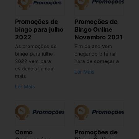
Promoções de
Promoções de
bingo para julho
Bingo Online
2022
Novembro 2021
As promoções de
Fim de ano vem
bingo para julho
chegando e tá na
2022 vem para
hora de começar a
evidenciar ainda
Ler Mais
mais
Ler Mais
Como
Promoções de