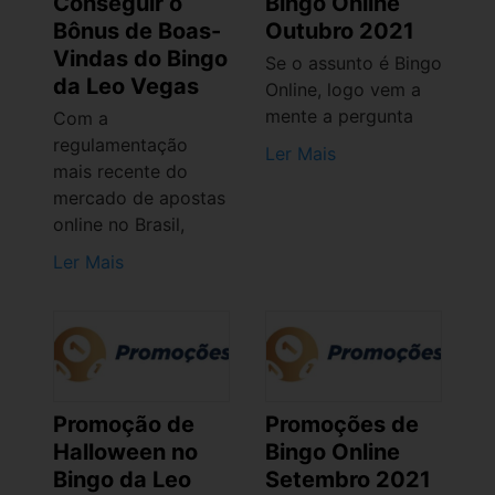
Conseguir o
Bingo Online
Bônus de Boas-
Outubro 2021
Vindas do Bingo
Se o assunto é Bingo
da Leo Vegas
Online, logo vem a
mente a pergunta
Com a
regulamentação
Ler Mais
mais recente do
mercado de apostas
online no Brasil,
Ler Mais
Promoção de
Promoções de
Halloween no
Bingo Online
Bingo da Leo
Setembro 2021