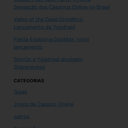
Sensação dos Cassinos Online no Brasil
Valley of the Dead OnlyWins:
Lançamento da Yggdrasil
Fiesta Explosiva DuoMax: novo
lançamento
SpinOn e Yggdrasil divulgam
Shipwrecked
CATEGORIAS
Guias
Jogos de Cassino Online
outros