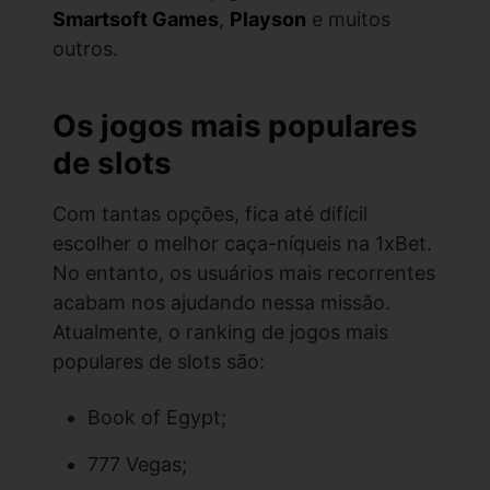
Smartsoft Games
,
Playson
e muitos
outros.
Os jogos mais populares
de slots
Com tantas opções, fica até difícil
escolher o melhor caça-níqueis na 1xBet.
No entanto, os usuários mais recorrentes
acabam nos ajudando nessa missão.
Atualmente, o ranking de jogos mais
populares de slots são:
Book of Egypt;
777 Vegas;