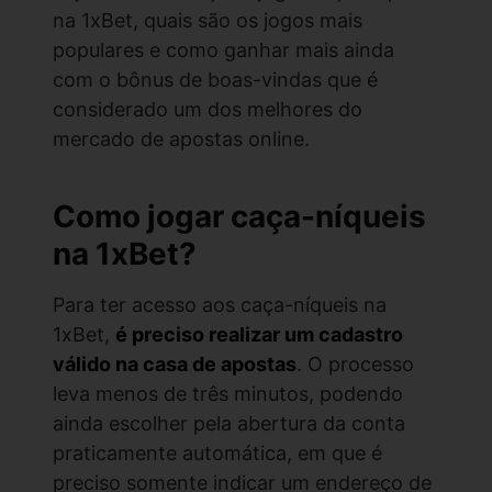
na 1xBet, quais são os jogos mais
populares e como ganhar mais ainda
com o bônus de boas-vindas que é
considerado um dos melhores do
mercado de apostas online.
Como jogar caça-níqueis
na 1xBet?
Para ter acesso aos caça-níqueis na
1xBet,
é preciso realizar um cadastro
válido na casa de apostas
. O processo
leva menos de três minutos, podendo
ainda escolher pela abertura da conta
praticamente automática, em que é
preciso somente indicar um endereço de