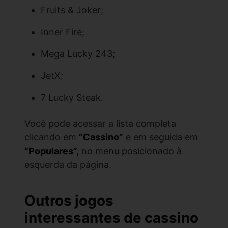
Fruits & Joker;
Inner Fire;
Mega Lucky 243;
JetX;
7 Lucky Steak.
Você pode acessar a lista completa
clicando em
“Cassino”
e em seguida em
“Populares”,
no menu posicionado à
esquerda da página.
Outros jogos
interessantes de cassino