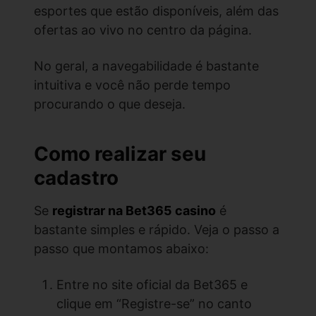
esportes que estão disponíveis, além das
ofertas ao vivo no centro da página.
No geral, a navegabilidade é bastante
intuitiva e você não perde tempo
procurando o que deseja.
Como realizar seu
cadastro
Se
registrar na Bet365 casino
é
bastante simples e rápido. Veja o passo a
passo que montamos abaixo:
Entre no site oficial da Bet365 e
clique em “Registre-se” no canto