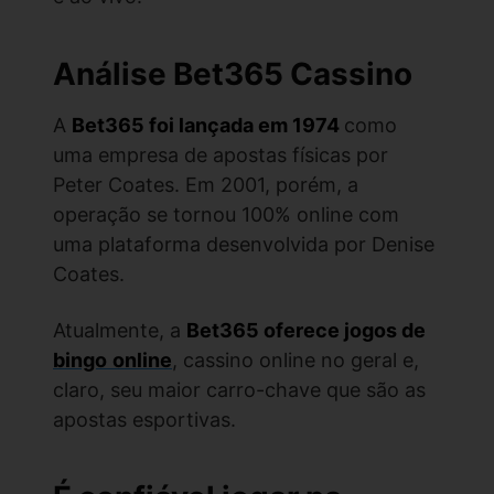
Análise Bet365 Cassino
A
Bet365 foi lançada em 1974
como
uma empresa de apostas físicas por
Peter Coates. Em 2001, porém, a
operação se tornou 100% online com
uma plataforma desenvolvida por Denise
Coates.
Atualmente, a
Bet365 oferece jogos de
bingo
online
, cassino online no geral e,
claro, seu maior carro-chave que são as
apostas esportivas.