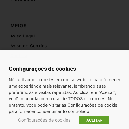
MEIOS
Aviso Legal
Aviso de Cookies
Contato
Equipe
Configurações de cookies
Nós utilizamos cookies em nosso website para fornecer
uma experiência mais relevante, lembrando suas
preferências e visitas repetidas. Ao clicar em "Aceitar",
você concorda com o uso de TODOS os cookies. No
Melhor Bingo 2025 – Todos os direitos
entanto, você pode visitar as Configurações de cookie
reservados
para fornecer consentimento controlado.
Configurações de cookies
ACEITAR