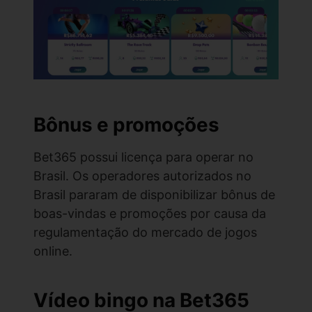
Bônus e promoções
Bet365 possui licença para operar no
Brasil. Os operadores autorizados no
Brasil pararam de disponibilizar bônus de
boas-vindas e promoções por causa da
regulamentação do mercado de jogos
online.
Vídeo bingo na Bet365