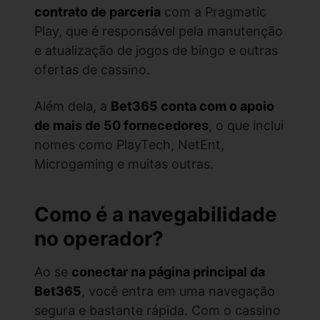
contrato de parceria
com a Pragmatic
Play, que é responsável pela manutenção
e atualização de jogos de bingo e outras
ofertas de cassino.
Além dela, a
Bet365 conta com o apoio
de mais de 50 fornecedores
, o que inclui
nomes como PlayTech, NetEnt,
Microgaming e muitas outras.
Como é a navegabilidade
no operador?
Ao se
conectar na página principal da
Bet365
, você entra em uma navegação
segura e bastante rápida. Com o cassino