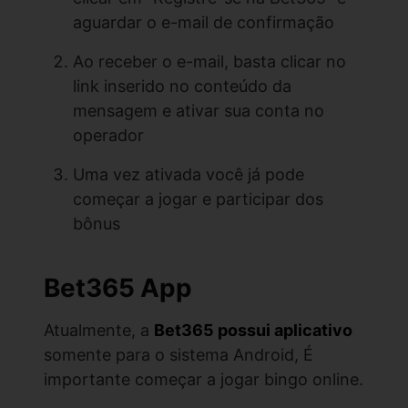
aguardar o e-mail de confirmação
Ao receber o e-mail, basta clicar no
link inserido no conteúdo da
mensagem e ativar sua conta no
operador
Uma vez ativada você já pode
começar a jogar e participar dos
bônus
Bet365 App
Atualmente, a
Bet365 possui aplicativo
somente para o sistema Android, É
importante começar a jogar bingo online.