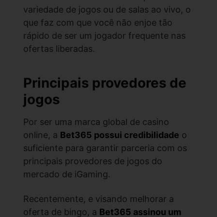
variedade de jogos ou de salas ao vivo, o
que faz com que você não enjoe tão
rápido de ser um jogador frequente nas
ofertas liberadas.
Principais provedores de
jogos
Por ser uma marca global de casino
online, a
Bet365 possui credibilidade
o
suficiente para garantir parceria com os
principais provedores de jogos do
mercado de iGaming.
Recentemente, e visando melhorar a
oferta de bingo, a
Bet365 assinou um