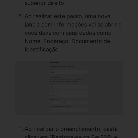
superior direito
Ao realizar este passo, uma nova
janela com informações vai se abrir e
você deve com seus dados como
Nome, Endereço, Documento de
Identificação
Ao finalizar o preenchimento, basta
clicar em “Registre-se na Bet365” e